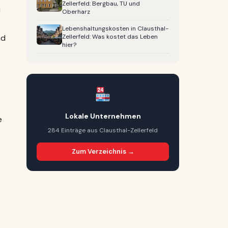
Zellerfeld: Bergbau, TU und
u
Oberharz
Lebenshaltungskosten in Clausthal-
Zellerfeld: Was kostet das Leben
nd
hier?
Lokale Unternehmen
e
284 Einträge aus Clausthal-Zellerfeld
Zum Verzeichnis →