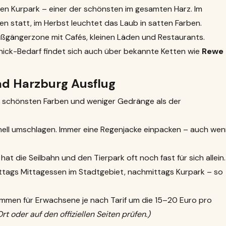
igen Kurpark – einer der schönsten im gesamten Harz. Im
n statt, im Herbst leuchtet das Laub in satten Farben.
ußgängerzone mit Cafés, kleinen Läden und Restaurants.
ick-Bedarf findet sich auch über bekannte Ketten wie
Rewe
ad Harzburg Ausflug
e schönsten Farben und weniger Gedränge als der
ell umschlagen. Immer eine Regenjacke einpacken – auch we
at die Seilbahn und den Tierpark oft noch fast für sich allein.
tags Mittagessen im Stadtgebiet, nachmittags Kurpark – so
mmen für Erwachsene je nach Tarif um die 15–20 Euro pro
rt oder auf den offiziellen Seiten prüfen.)