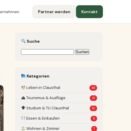
ternehmen
Partner werden
Kontakt
Suche
Suchen
nach:
Kategorien
Leben in Clausthal
44
Tourismus & Ausflüge
31
Studium & TU Clausthal
10
Essen & Einkaufen
9
Wohnen & Zimmer
7