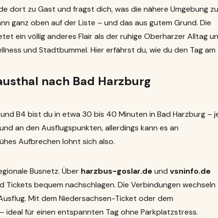
ade dort zu Gast und fragst dich, was die nähere Umgebung z
nn ganz oben auf der Liste – und das aus gutem Grund. Die
etet ein völlig anderes Flair als der ruhige Oberharzer Alltag u
ellness und Stadtbummel. Hier erfährst du, wie du den Tag am
austhal nach Bad Harzburg
 und B4 bist du in etwa 30 bis 40 Minuten in Bad Harzburg – j
 und an den Ausflugspunkten, allerdings kann es an
hes Aufbrechen lohnt sich also.
regionale Busnetz. Über
harzbus-goslar.de
und
vsninfo.de
und Tickets bequem nachschlagen. Die Verbindungen wechseln
em Ausflug. Mit dem Niedersachsen-Ticket oder dem
– ideal für einen entspannten Tag ohne Parkplatzstress.