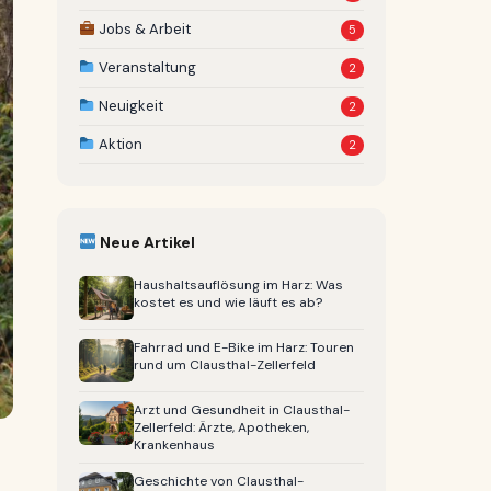
Jobs & Arbeit
5
Veranstaltung
2
Neuigkeit
2
Aktion
2
Neue Artikel
Haushaltsauflösung im Harz: Was
kostet es und wie läuft es ab?
Fahrrad und E-Bike im Harz: Touren
rund um Clausthal-Zellerfeld
Arzt und Gesundheit in Clausthal-
Zellerfeld: Ärzte, Apotheken,
Krankenhaus
Geschichte von Clausthal-