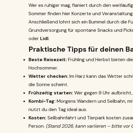
Wer es ruhiger mag, flaniert durch den weitläuf
Sommer finden hier Konzerte und Veranstaltunge
Anschließend lohnt sich ein Bummel durch die F
Grundversorgung für spontane Snacks und Pickn
oder
Lidl
.
Praktische Tipps für deinen B
Beste Reisezeit:
Frühling und Herbst bieten di
Hochsommer.
Wetter checken:
Im Harz kann das Wetter schn
die Sonne scheint.
Frühzeitig starten:
Wer gegen 9 Uhr aufbricht, h
Kombi-Tag:
Morgens Wandern und Seilbahn, mit
nutzt du den Tag ideal aus.
Kosten:
Seilbahnfahrt und Tierpark kosten zusa
Person.
(Stand 2026, kann variieren – bitte vor O