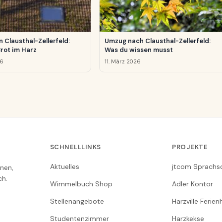
n Clausthal-Zellerfeld:
Umzug nach Clausthal-Zellerfeld:
Brot im Harz
Was du wissen musst
26
11. März 2026
SCHNELLLINKS
PROJEKTE
Aktuelles
jtcom Sprachs
nen,
ch.
Wimmelbuch Shop
Adler Kontor
Stellenangebote
Harzville Ferie
Studentenzimmer
Harzkekse