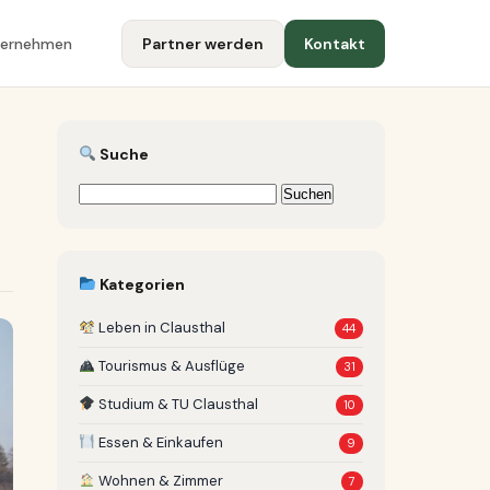
ternehmen
Partner werden
Kontakt
Suche
Suchen
nach:
Kategorien
Leben in Clausthal
44
Tourismus & Ausflüge
31
Studium & TU Clausthal
10
Essen & Einkaufen
9
Wohnen & Zimmer
7