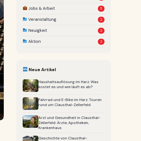
Jobs & Arbeit
5
Veranstaltung
2
Neuigkeit
2
Aktion
2
Neue Artikel
Haushaltsauflösung im Harz: Was
kostet es und wie läuft es ab?
Fahrrad und E-Bike im Harz: Touren
rund um Clausthal-Zellerfeld
Arzt und Gesundheit in Clausthal-
Zellerfeld: Ärzte, Apotheken,
Krankenhaus
Geschichte von Clausthal-