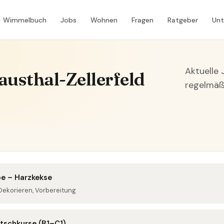
Wimmelbuch
Jobs
Wohnen
Fragen
Ratgeber
Un
Aktuelle
austhal-Zellerfeld
regelmäßi
be – Harzkekse
Dekorieren, Vorbereitung
utschkurse (B1–C1)