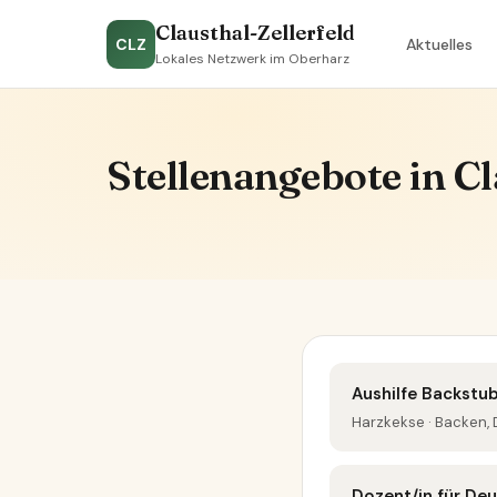
Clausthal-Zellerfeld
CLZ
Aktuelles
Lokales Netzwerk im Oberharz
Stellenangebote in Cl
Aushilfe Backstu
Harzkekse · Backen, 
Dozent/in für De