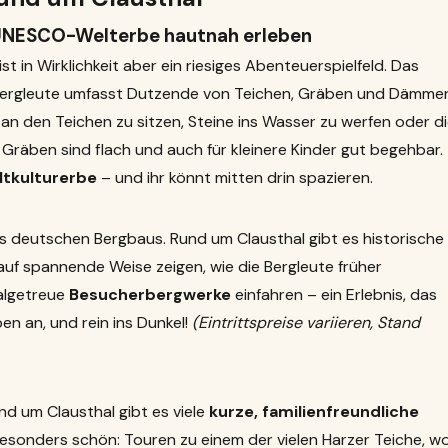
 UNESCO-Welterbe hautnah erleben
t in Wirklichkeit aber ein riesiges Abenteuerspielfeld. Das
ergleute umfasst Dutzende von Teichen, Gräben und Dämmen
, an den Teichen zu sitzen, Steine ins Wasser zu werfen oder d
Gräben sind flach und auch für kleinere Kinder gut begehbar.
tkulturerbe
– und ihr könnt mitten drin spazieren.
s deutschen Bergbaus. Rund um Clausthal gibt es historische
auf spannende Weise zeigen, wie die Bergleute früher
nalgetreue
Besucherbergwerke
einfahren – ein Erlebnis, das
pen an, und rein ins Dunkel!
(Eintrittspreise variieren, Stand
nd um Clausthal gibt es viele
kurze, familienfreundliche
sonders schön: Touren zu einem der vielen Harzer Teiche, w