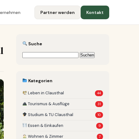
ternehmen
Partner werden
Kontakt
Suche
l
Suchen
nach:
Kategorien
Leben in Clausthal
44
Tourismus & Ausflüge
31
Studium & TU Clausthal
10
Essen & Einkaufen
9
Wohnen & Zimmer
7