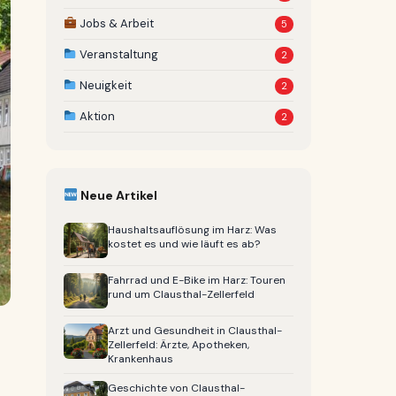
Jobs & Arbeit
5
Veranstaltung
2
Neuigkeit
2
Aktion
2
Neue Artikel
Haushaltsauflösung im Harz: Was
kostet es und wie läuft es ab?
Fahrrad und E-Bike im Harz: Touren
rund um Clausthal-Zellerfeld
Arzt und Gesundheit in Clausthal-
Zellerfeld: Ärzte, Apotheken,
Krankenhaus
Geschichte von Clausthal-