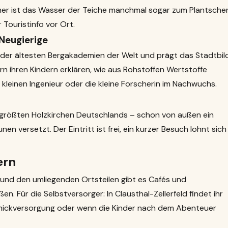
er ist das Wasser der Teiche manchmal sogar zum Plantsche
 Touristinfo vor Ort.
Neugierige
 der ältesten Bergakademien der Welt und prägt das Stadtbild
 ihren Kindern erklären, wie aus Rohstoffen Wertstoffe
 kleinen Ingenieur oder die kleine Forscherin im Nachwuchs.
r größten Holzkirchen Deutschlands – schon von außen ein
en versetzt. Der Eintritt ist frei, ein kurzer Besuch lohnt sich
ern
und den umliegenden Ortsteilen gibt es Cafés und
en. Für die Selbstversorger: In Clausthal-Zellerfeld findet ihr
cknickversorgung oder wenn die Kinder nach dem Abenteuer