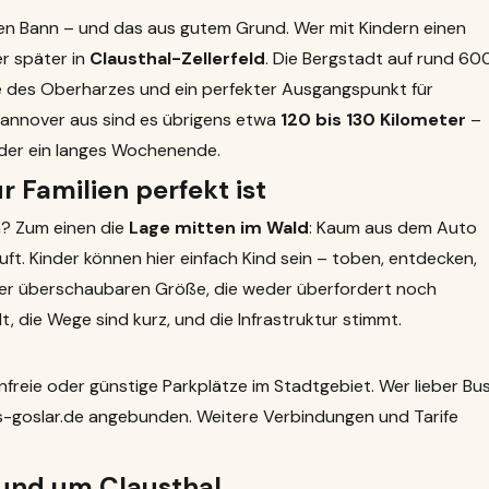
inen Bann – und das aus gutem Grund. Wer mit Kindern einen
er später in
Clausthal-Zellerfeld
. Die Bergstadt auf rund 60
 des Oberharzes und ein perfekter Ausgangspunkt für
Hannover aus sind es übrigens etwa
120 bis 130 Kilometer
–
oder ein langes Wochenende.
 Familien perfekt ist
n? Zum einen die
Lage mitten im Wald
: Kaum aus dem Auto
uft. Kinder können hier einfach Kind sein – toben, entdecken,
ner überschaubaren Größe, die weder überfordert noch
t, die Wege sind kurz, und die Infrastruktur stimmt.
freie oder günstige Parkplätze im Stadtgebiet. Wer lieber Bu
-goslar.de
angebunden. Weitere Verbindungen und Tarife
rund um Clausthal