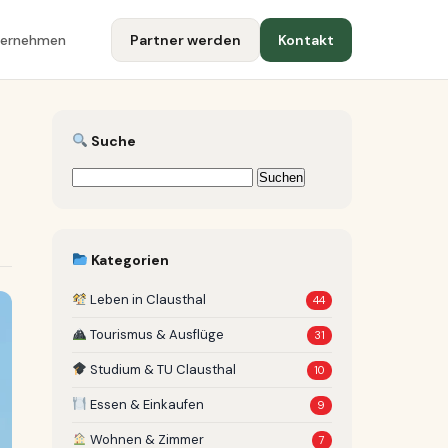
ternehmen
Partner werden
Kontakt
Suche
Suchen
nach:
Kategorien
Leben in Clausthal
44
Tourismus & Ausflüge
31
Studium & TU Clausthal
10
Essen & Einkaufen
9
Wohnen & Zimmer
7