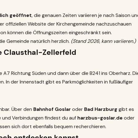
lich geöffnet
, die genauen Zeiten variieren je nach Saison un
 der offiziellen Website der Kirchengemeinde nachzuschauen
son können die Öffnungszeiten eingeschränkt sein.
die Gemeinde natürlich herzlich.
(Stand 2026, kann variieren.)
 Clausthal-Zellerfeld
e A7 Richtung Süden und dann über die B241 ins Oberharz. Di
n. In der Innenstadt gibt es Parkmöglichkeiten in fußläufiger
chbar. Über den
Bahnhof Goslar
oder
Bad Harzburg
gibt es
ne und Verbindungen findest du auf
harzbus-goslar.de
oder
assen sich dort ebenfalls bequem recherchieren.
noch entdecken kannst