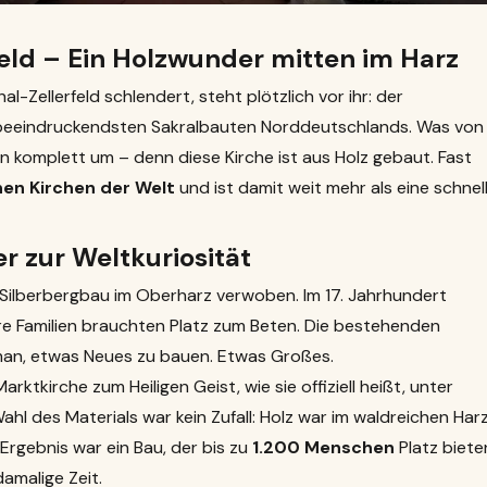
eld – Ein Holzwunder mitten im Harz
-Zellerfeld schlendert, steht plötzlich vor ihr: der
 beeindruckendsten Sakralbauten Norddeutschlands. Was von
n komplett um – denn diese Kirche ist aus Holz gebaut. Fast
en Kirchen der Welt
und ist damit weit mehr als eine schnel
r zur Weltkuriosität
 Silberbergbau im Oberharz verwoben. Im 17. Jahrhundert
e Familien brauchten Platz zum Beten. Die bestehenden
 man, etwas Neues zu bauen. Etwas Großes.
rktkirche zum Heiligen Geist, wie sie offiziell heißt, unter
hl des Materials war kein Zufall: Holz war im waldreichen Har
 Ergebnis war ein Bau, der bis zu
1.200 Menschen
Platz biete
amalige Zeit.