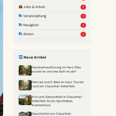
Jobs & Arbeit
5
Veranstaltung
2
Neuigkeit
2
Aktion
2
Neue Artikel
Haushaltsauflösung im Harz: Was
kostet es und wie läuft es ab?
Fahrrad und E-Bike im Harz: Touren
rund um Clausthal-Zellerfeld
Arzt und Gesundheit in Clausthal-
Zellerfeld: Ärzte, Apotheken,
Krankenhaus
Geschichte von Clausthal-