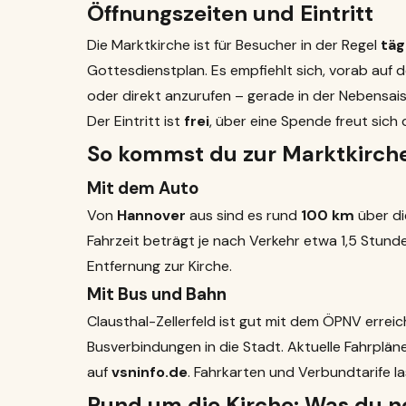
Öffnungszeiten und Eintritt
Die Marktkirche ist für Besucher in der Regel
täg
Gottesdienstplan. Es empfiehlt sich, vorab auf
oder direkt anzurufen – gerade in der Nebensai
Der Eintritt ist
frei
, über eine Spende freut sich 
So kommst du zur Marktkirche
Mit dem Auto
Von
Hannover
aus sind es rund
100 km
über di
Fahrzeit beträgt je nach Verkehr etwa 1,5 Stunde
Entfernung zur Kirche.
Mit Bus und Bahn
Clausthal-Zellerfeld ist gut mit dem ÖPNV errei
Busverbindungen in die Stadt. Aktuelle Fahrplä
auf
vsninfo.de
. Fahrkarten und Verbundtarife l
Rund um die Kirche: Was du 