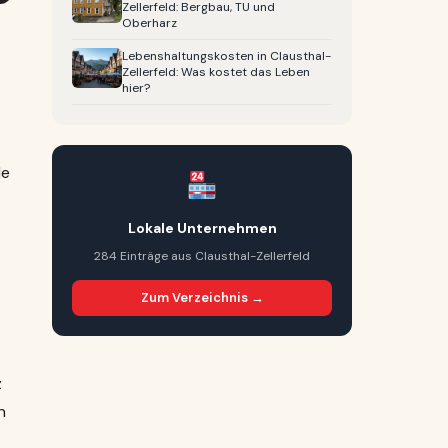
Zellerfeld: Bergbau, TU und
Oberharz
Lebenshaltungskosten in Clausthal-
Zellerfeld: Was kostet das Leben
hier?
le
Lokale Unternehmen
284 Einträge aus Clausthal-Zellerfeld
Zum Verzeichnis →
z
n