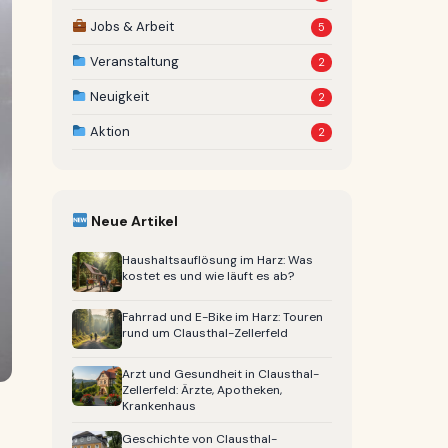
Jobs & Arbeit
5
Veranstaltung
2
Neuigkeit
2
Aktion
2
Neue Artikel
Haushaltsauflösung im Harz: Was
kostet es und wie läuft es ab?
Fahrrad und E-Bike im Harz: Touren
rund um Clausthal-Zellerfeld
Arzt und Gesundheit in Clausthal-
Zellerfeld: Ärzte, Apotheken,
Krankenhaus
Geschichte von Clausthal-