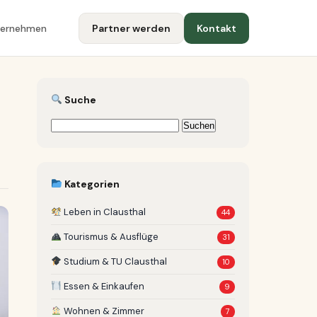
ternehmen
Partner werden
Kontakt
Suche
Suchen
nach:
Kategorien
Leben in Clausthal
44
Tourismus & Ausflüge
31
Studium & TU Clausthal
10
Essen & Einkaufen
9
Wohnen & Zimmer
7