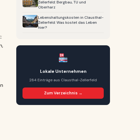
Zellerfeld: Bergbau, TU und
Oberharz
Lebenshaltungskosten in Clausthal-
Zellerfeld: Was kostet das Leben
hier?
:
h,
Lokale Unternehmen
284 Einträge aus Clausthal-Zellerfeld
en
Zum Verzeichnis →