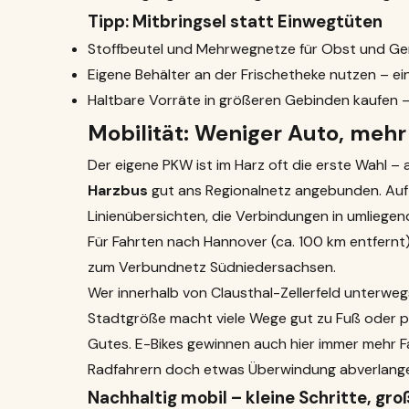
Tipp: Mitbringsel statt Einwegtüten
Stoffbeutel und Mehrwegnetze für Obst und G
Eigene Behälter an der Frischetheke nutzen – ei
Haltbare Vorräte in größeren Gebinden kaufen 
Mobilität: Weniger Auto, mehr
Der eigene PKW ist im Harz oft die erste Wahl – a
Harzbus
gut ans Regionalnetz angebunden. Au
Linienübersichten, die Verbindungen in umliege
Für Fahrten nach Hannover (ca. 100 km entfernt) 
zum Verbundnetz Südniedersachsen.
Wer innerhalb von Clausthal-Zellerfeld unterweg
Stadtgröße macht viele Wege gut zu Fuß oder pe
Gutes. E-Bikes gewinnen auch hier immer mehr F
Radfahrern doch etwas Überwindung abverlang
Nachhaltig mobil – kleine Schritte, gr