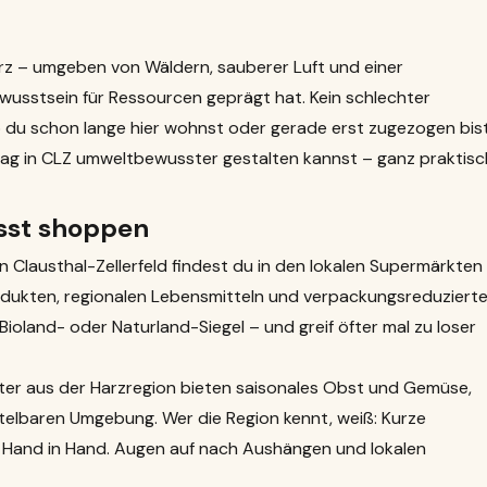
Harz – umgeben von Wäldern, sauberer Luft und einer
wusstsein für Ressourcen geprägt hat. Kein schlechter
 du schon lange hier wohnst oder gerade erst zugezogen bist
Alltag in CLZ umweltbewusster gestalten kannst – ganz praktisc
sst shoppen
in Clausthal-Zellerfeld findest du in den lokalen Supermärkten
odukten, regionalen Lebensmitteln und verpackungsreduziert
Bioland- oder Naturland-Siegel – und greif öfter mal zu loser
er aus der Harzregion bieten saisonales Obst und Gemüse,
ttelbaren Umgebung. Wer die Region kennt, weiß: Kurze
 Hand in Hand. Augen auf nach Aushängen und lokalen