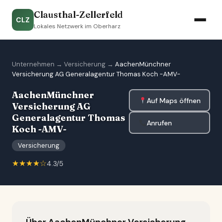
Clausthal-Zellerfeld
CLZ
Lokales Netzwerk im Oberharz
Unternehmen
→
Versicherung
→
AachenMünchner
Versicherung AG Generalagentur Thomas Koch -AMV-
AachenMünchner
Auf Maps öffnen
Versicherung AG
Generalagentur Thomas
Anrufen
Koch -AMV-
Versicherung
★★★★☆
4.3/5