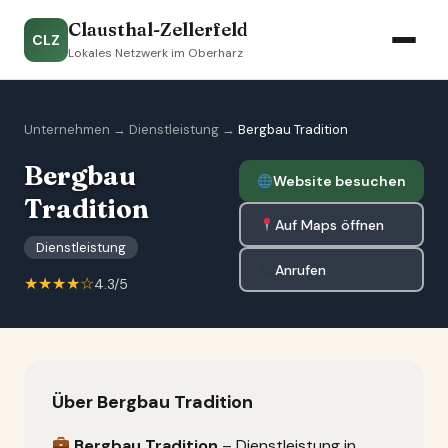
Clausthal-Zellerfeld
CLZ
Lokales Netzwerk im Oberharz
Unternehmen
→
Dienstleistung
→
Bergbau Tradition
Bergbau
Website besuchen
Tradition
Auf Maps öffnen
Dienstleistung
Anrufen
★★★★☆
4.3/5
Über Bergbau Tradition
Bergbau Tradition
– Dienstleistung in