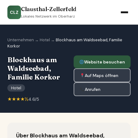
Clausthal-Zellerfeld
CLZ
Lokales Netzwerk im Oberharz
Unternehmen
→
Hotel
→
Blockhaus am Waldseebad, Familie
Korkor
Blockhaus am
Website besuchen
Waldseebad,
Auf Maps öffnen
Familie Korkor
Hotel
Anrufen
★★★★½
4.6/5
Über Blockhaus am Waldseebad,