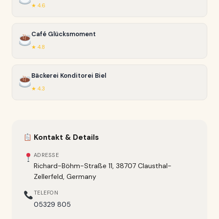
★ 4.6
Café Glücksmoment
★ 4.8
Bäckerei Konditorei Biel
★ 4.3
Kontakt & Details
ADRESSE
Richard-Böhm-Straße 11, 38707 Clausthal-
Zellerfeld, Germany
TELEFON
05329 805