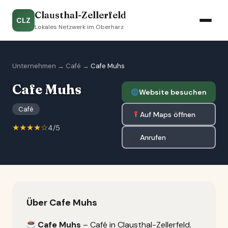
Clausthal-Zellerfeld
CLZ
Lokales Netzwerk im Oberharz
Unternehmen
→
Café
→
Cafe Muhs
Cafe Muhs
Website besuchen
Café
Auf Maps öffnen
★★★★☆
4/5
Anrufen
Über Cafe Muhs
Cafe Muhs
– Café in Clausthal-Zellerfeld.