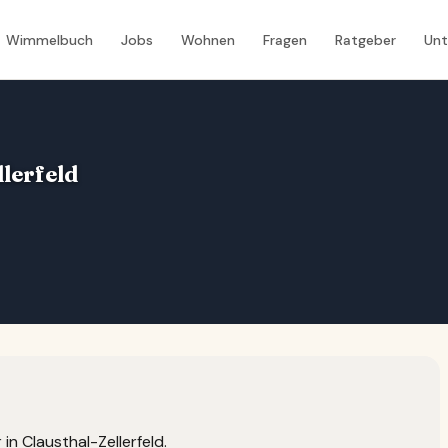
Wimmelbuch
Jobs
Wohnen
Fragen
Ratgeber
Un
llerfeld
 in Clausthal-Zellerfeld.