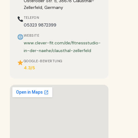
Osteröder Str. 5, 38678 Clausthal-
Zellerfeld, Germany
TELEFON
05323 9872399
WEBSITE
www.clever-fit.com/de/fitnessstudio-
in-der-naehe/clausthal-zellerfeld
GOOGLE-BEWERTUNG
4.3/5