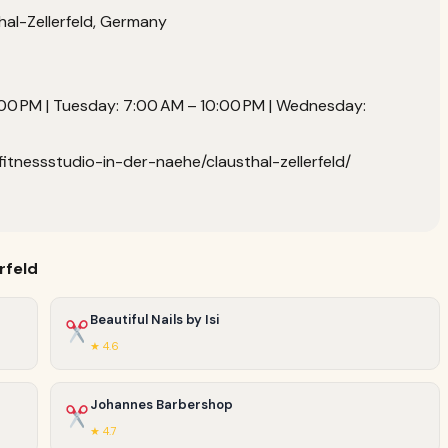
hal-Zellerfeld, Germany
00 PM | Tuesday: 7:00 AM – 10:00 PM | Wednesday:
fitnessstudio-in-der-naehe/clausthal-zellerfeld/
rfeld
Beautiful Nails by Isi
★ 4.6
Johannes Barbershop
★ 4.7