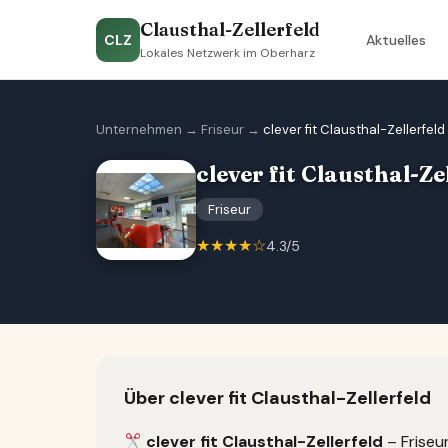
Clausthal-Zellerfeld
CLZ
Aktuelles
Lokales Netzwerk im Oberharz
Unternehmen
→
Friseur
→
clever fit Clausthal-Zellerfeld
clever fit Clausthal-Ze
Friseur
★★★★☆
4.3/5
Über clever fit Clausthal-Zellerfeld
clever fit Clausthal-Zellerfeld
– Friseur