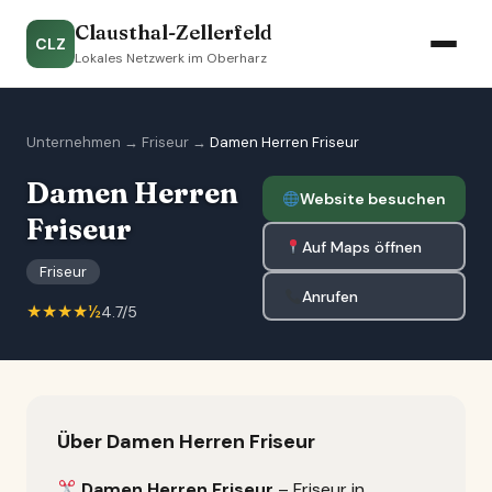
Clausthal-Zellerfeld
CLZ
Lokales Netzwerk im Oberharz
Unternehmen
→
Friseur
→
Damen Herren Friseur
Damen Herren
Website besuchen
Friseur
Auf Maps öffnen
Friseur
Anrufen
★★★★½
4.7/5
Über Damen Herren Friseur
Damen Herren Friseur
– Friseur in