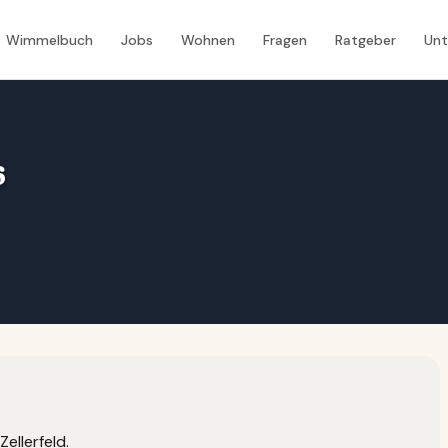
Wimmelbuch
Jobs
Wohnen
Fragen
Ratgeber
Un
6
ellerfeld.