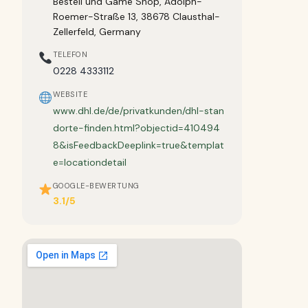
Bestell und Game Shop, Adolph-
Roemer-Straße 13, 38678 Clausthal-
Zellerfeld, Germany
TELEFON
0228 4333112
WEBSITE
www.dhl.de/de/privatkunden/dhl-stan
dorte-finden.html?objectid=410494
8&isFeedbackDeeplink=true&templat
e=locationdetail
GOOGLE-BEWERTUNG
3.1/5