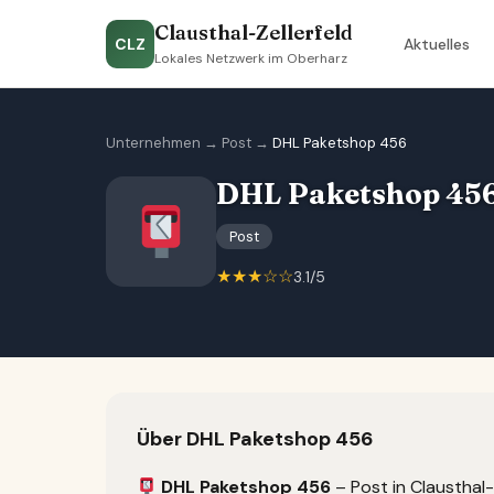
Clausthal-Zellerfeld
CLZ
Aktuelles
Lokales Netzwerk im Oberharz
Unternehmen
→
Post
→
DHL Paketshop 456
DHL Paketshop 45
Post
★★★☆☆
3.1/5
Über DHL Paketshop 456
DHL Paketshop 456
– Post in Clausthal-Z