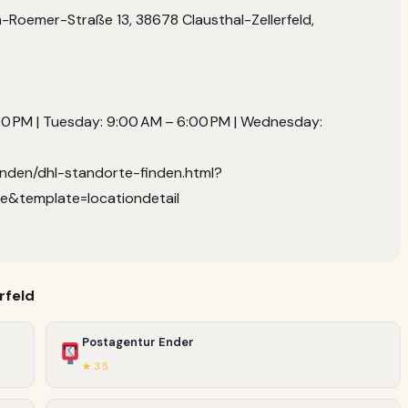
Roemer-Straße 13, 38678 Clausthal-Zellerfeld,
0 PM | Tuesday: 9:00 AM – 6:00 PM | Wednesday:
unden/dhl-standorte-finden.html?
e&template=locationdetail
rfeld
Postagentur Ender
★ 3.5