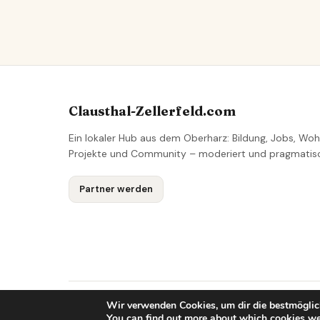
Clausthal-Zellerfeld.com
Ein lokaler Hub aus dem Oberharz: Bildung, Jobs, Woh
Projekte und Community – moderiert und pragmatis
Partner werden
Wir verwenden Cookies, um dir die bestmöglic
© 2026 Clausthal-Zellerfeld Lokales Netzwerk
You can find out more about which cookies we