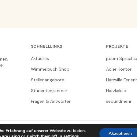
SCHNELLLINKS
PROJEKTE
Aktuelles
jtcom Sprachs
nen,
ch.
Wimmelbuch Shop
Adler Kontor
Stellenangebote
Harzville Ferie
Studentenzimmer
Harzkekse
Fragen & Antworten
seoundmehr
he Erfahrung auf unserer Website zu bieten.
Akzeptieren
 are using or switch them off in
settings
.