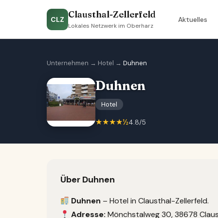
Clausthal-Zellerfeld
CLZ
Aktuelles
Lokales Netzwerk im Oberharz
Unternehmen
→
Hotel
→
Duhnen
Duhnen
Hotel
★★★★½
4.8/5
Über Duhnen
Duhnen
– Hotel in Clausthal-Zellerfeld.
Adresse:
Mönchstalweg 30, 38678 Claust