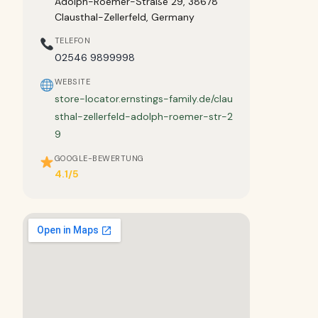
Adolph-Roemer-Straße 29, 38678
Clausthal-Zellerfeld, Germany
TELEFON
02546 9899998
WEBSITE
store-locator.ernstings-family.de/clau
sthal-zellerfeld-adolph-roemer-str-2
9
GOOGLE-BEWERTUNG
4.1/5