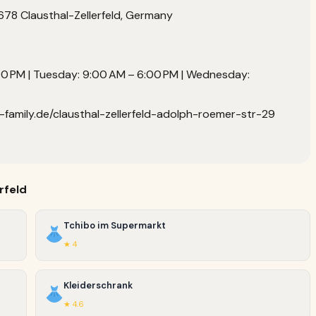
8 Clausthal-Zellerfeld, Germany
0 PM | Tuesday: 9:00 AM – 6:00 PM | Wednesday:
s-family.de/clausthal-zellerfeld-adolph-roemer-str-29
rfeld
Tchibo im Supermarkt
★ 4
Kleiderschrank
★ 4.6