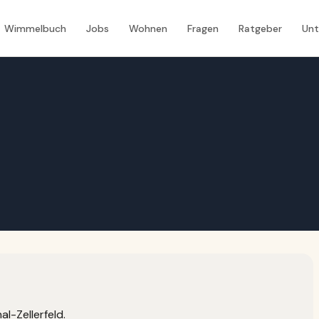
Wimmelbuch
Jobs
Wohnen
Fragen
Ratgeber
Un
al-Zellerfeld.