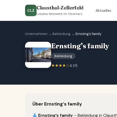
Clausthal-Zellerfeld
CLZ
Aktuelles
Lokales Netzwerk im Oberharz
Unternehmen
→
Bekleidung
→
Ernsting’s family
Ernsting’s family
Bekleidung
★★★★☆
4.1/5
Über Ernsting’s family
Ernsting’s family
– Bekleidung in Clausth