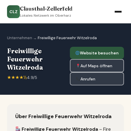
Clausthal-Zellerfeld
CLZ
Lokales Netzwerk im Oberharz
Unternehmen
→
Freiwillige Feuerwehr Witzelroda
Freiwillige
Website besuchen
Feuerwehr
Auf Maps öffnen
Witzelroda
★★★★½
4.9/5
Anrufen
Über Freiwillige Feuerwehr Witzelroda
Freiwillige Feuerwehr Witzelroda
– Fire