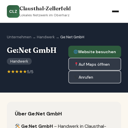
Clausthal-Zellerfeld
CLZ
Lokales Netzwerk im Oberharz
Unternehmen
→
Handwerk
→
Ge:Net GmbH
Ge:Net GmbH
Website besuchen
Handwerk
Auf Maps öffnen
★★★★★
5/5
Anrufen
Über Ge:Net GmbH
Ge:Net GmbH
– Handwerk in Clausthal-