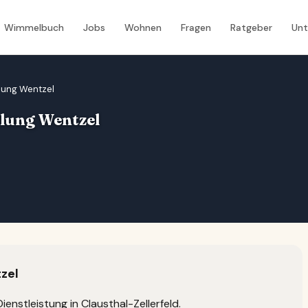
Wimmelbuch
Jobs
Wohnen
Fragen
Ratgeber
Un
lung Wentzel
lung Wentzel
zel
ienstleistung in Clausthal-Zellerfeld.