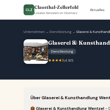
Clausthal-Zellerfeld
CLZ
Aktuelles
Lokales Netzwerk im Oberharz
Unternehmen
→
Dienstleistung
→
Glaserei & Kunsthand
Glaserei & Kunsthand
Dienstleistung
★★★★½
4.9/5
Über Glaserei & Kunsthandlung Went
Glaserei & Kunsthandlung Wentzel
– D