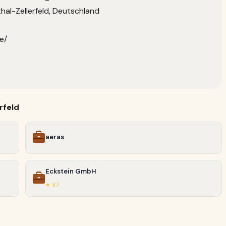
hal-Zellerfeld, Deutschland
e/
rfeld
aeras
Eckstein GmbH
★ 3.7