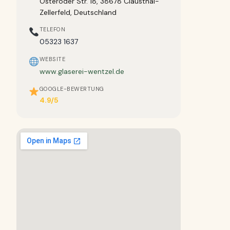
Osteröder Str. 18, 38678 Clausthal-
Zellerfeld, Deutschland
TELEFON
05323 1637
WEBSITE
www.glaserei-wentzel.de
GOOGLE-BEWERTUNG
4.9/5