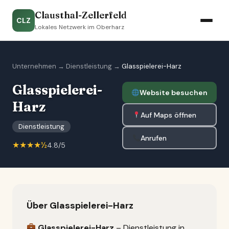
Clausthal-Zellerfeld
CLZ
Lokales Netzwerk im Oberharz
Unternehmen
→
Dienstleistung
→
Glasspielerei-Harz
Glasspielerei-
Website besuchen
Harz
Auf Maps öffnen
Dienstleistung
Anrufen
★★★★½
4.8/5
Über Glasspielerei-Harz
Glasspielerei-Harz
– Dienstleistung in