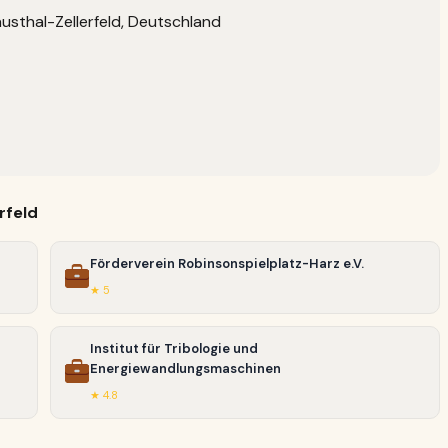
usthal-Zellerfeld, Deutschland
rfeld
Förderverein Robinsonspielplatz-Harz e.V.
★ 5
Institut für Tribologie und
Energiewandlungsmaschinen
n
★ 4.8