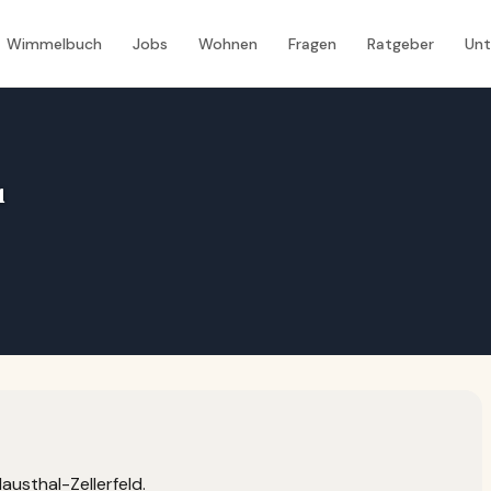
Wimmelbuch
Jobs
Wohnen
Fragen
Ratgeber
Un
u
lausthal-Zellerfeld.