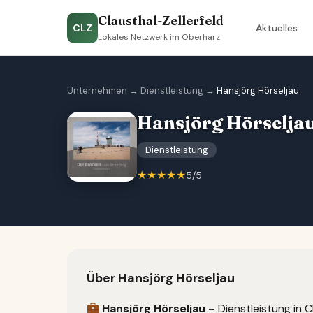
Clausthal-Zellerfeld
CLZ
Aktuelles
Lokales Netzwerk im Oberharz
Unternehmen
→
Dienstleistung
→
Hansjörg Hörseljau
Hansjörg Hörselja
Dienstleistung
★★★★★
5/5
Über Hansjörg Hörseljau
Hansjörg Hörseljau
– Dienstleistung in C