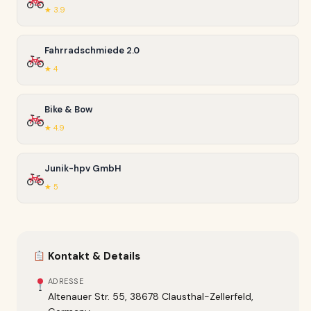
★ 3.9
Fahrradschmiede 2.0
★ 4
Bike & Bow
★ 4.9
Junik-hpv GmbH
★ 5
Kontakt & Details
ADRESSE
Altenauer Str. 55, 38678 Clausthal-Zellerfeld,