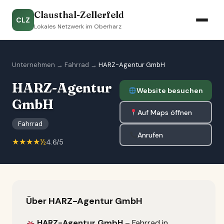
Clausthal-Zellerfeld
CLZ
Lokales Netzwerk im Oberharz
Unternehmen
→
Fahrrad
→
HARZ-Agentur GmbH
HARZ-Agentur
Website besuchen
GmbH
Auf Maps öffnen
Fahrrad
Anrufen
★★★★½
4.6/5
Über HARZ-Agentur GmbH
HARZ-Agentur GmbH
– Fahrrad in