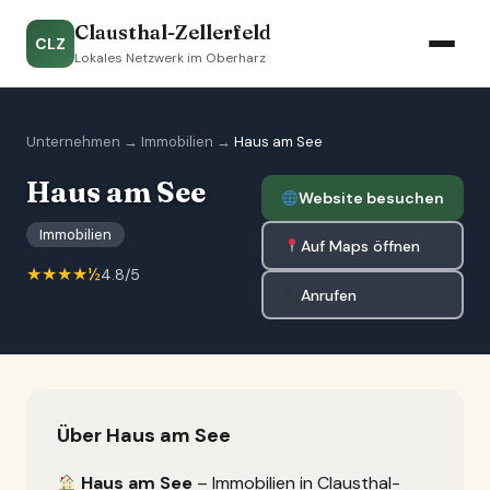
Clausthal-Zellerfeld
CLZ
Lokales Netzwerk im Oberharz
Unternehmen
→
Immobilien
→
Haus am See
Haus am See
Website besuchen
Immobilien
Auf Maps öffnen
★★★★½
4.8/5
Anrufen
Über Haus am See
Haus am See
– Immobilien in Clausthal-