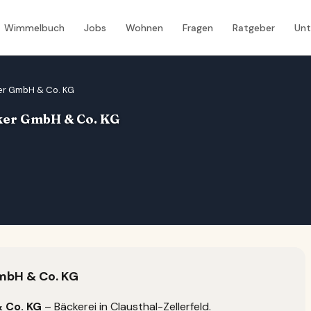
Wimmelbuch
Jobs
Wohnen
Fragen
Ratgeber
Un
ker GmbH & Co. KG
cker GmbH & Co. KG
GmbH & Co. KG
 Co. KG
– Bäckerei in Clausthal-Zellerfeld.