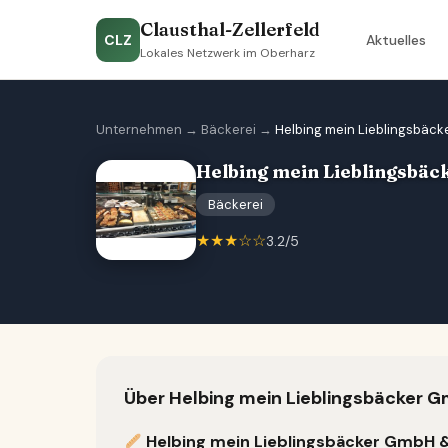
Clausthal-Zellerfeld
CLZ
Aktuelles
Lokales Netzwerk im Oberharz
Unternehmen
→
Bäckerei
→
Helbing mein Lieblingsbäc
Helbing mein Lieblingsbä
Bäckerei
★★★☆☆
3.2/5
Über Helbing mein Lieblingsbäcker 
Helbing mein Lieblingsbäcker GmbH &