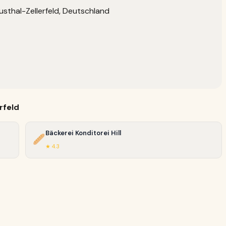
usthal-Zellerfeld, Deutschland
/
rfeld
Bäckerei Konditorei Hill
★ 4.3