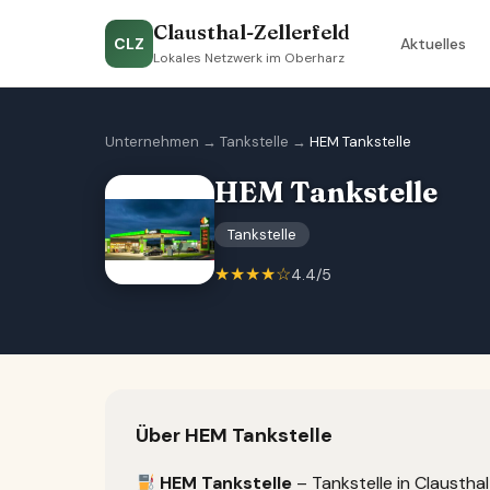
Clausthal-Zellerfeld
CLZ
Aktuelles
Lokales Netzwerk im Oberharz
Unternehmen
→
Tankstelle
→
HEM Tankstelle
HEM Tankstelle
Tankstelle
★★★★☆
4.4/5
Über HEM Tankstelle
HEM Tankstelle
– Tankstelle in Clausthal-