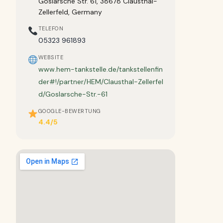
Goslarsche Str. 61, 38678 Clausthal-
Zellerfeld, Germany
TELEFON
05323 961893
WEBSITE
www.hem-tankstelle.de/tankstellenfin
der#!/partner/HEM/Clausthal-Zellerfel
d/Goslarsche-Str.-61
GOOGLE-BEWERTUNG
4.4/5