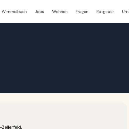
Wimmelbuch
Jobs
Wohnen
Fragen
Ratgeber
Un
Zellerfeld.