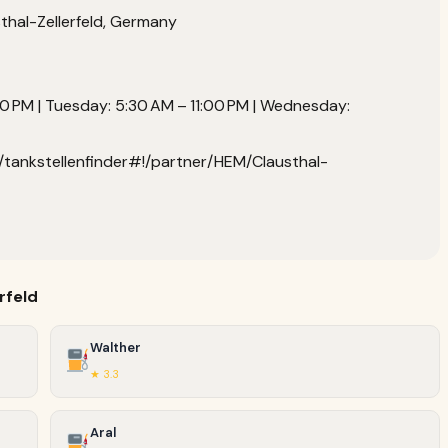
thal-Zellerfeld, Germany
0 PM | Tuesday: 5:30 AM – 11:00 PM | Wednesday:
/tankstellenfinder#!/partner/HEM/Clausthal-
rfeld
Walther
★ 3.3
Aral