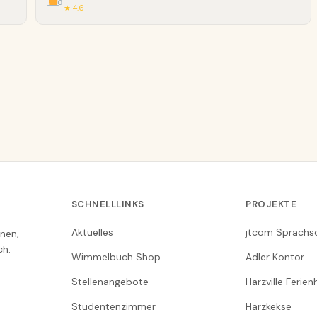
★ 4.6
SCHNELLLINKS
PROJEKTE
Aktuelles
jtcom Sprachs
nen,
ch.
Wimmelbuch Shop
Adler Kontor
Stellenangebote
Harzville Ferie
Studentenzimmer
Harzkekse