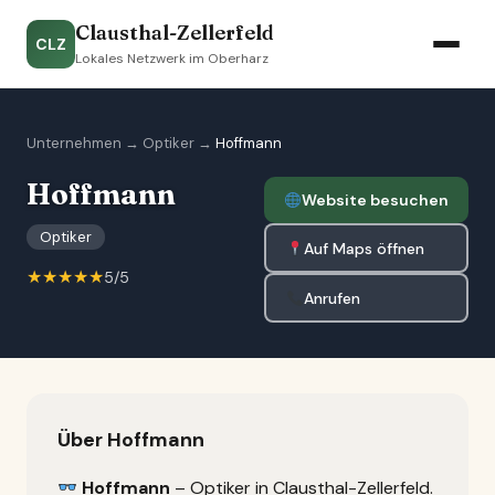
Clausthal-Zellerfeld
CLZ
Lokales Netzwerk im Oberharz
Unternehmen
→
Optiker
→
Hoffmann
Hoffmann
Website besuchen
Optiker
Auf Maps öffnen
★★★★★
5/5
Anrufen
Über Hoffmann
Hoffmann
– Optiker in Clausthal-Zellerfeld.