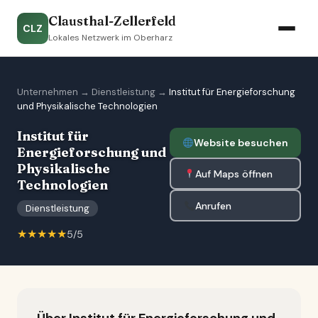
Clausthal-Zellerfeld
CLZ
Lokales Netzwerk im Oberharz
Unternehmen
→
Dienstleistung
→
Institut für Energieforschung
und Physikalische Technologien
Institut für
Website besuchen
Energieforschung und
Physikalische
Auf Maps öffnen
Technologien
Anrufen
Dienstleistung
★★★★★
5/5