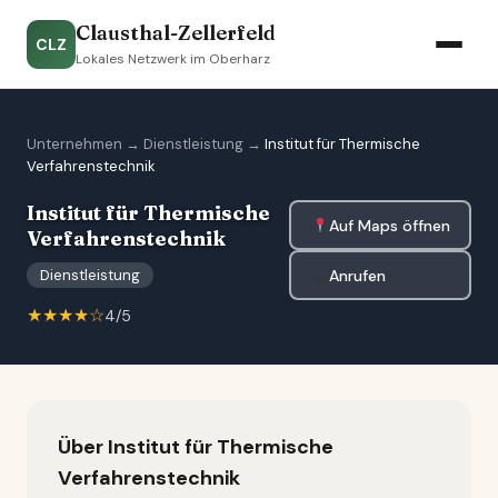
Clausthal-Zellerfeld
CLZ
Lokales Netzwerk im Oberharz
Unternehmen
→
Dienstleistung
→
Institut für Thermische
Verfahrenstechnik
Institut für Thermische
Auf Maps öffnen
Verfahrenstechnik
Anrufen
Dienstleistung
★★★★☆
4/5
Über Institut für Thermische
Verfahrenstechnik