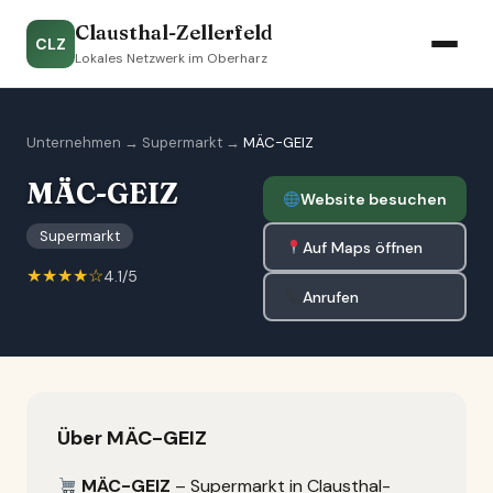
Clausthal-Zellerfeld
CLZ
Lokales Netzwerk im Oberharz
Unternehmen
→
Supermarkt
→
MÄC-GEIZ
MÄC-GEIZ
Website besuchen
Supermarkt
Auf Maps öffnen
★★★★☆
4.1/5
Anrufen
Über MÄC-GEIZ
MÄC-GEIZ
– Supermarkt in Clausthal-