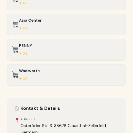
★ 4.2
Asia Center
★ 4.2
PENNY
★ 3.8
Woolworth
★ 3.7
Kontakt & Details
ADRESSE
Osteröder Str. 3, 38678 Clausthal-Zellerfeld,
Germany