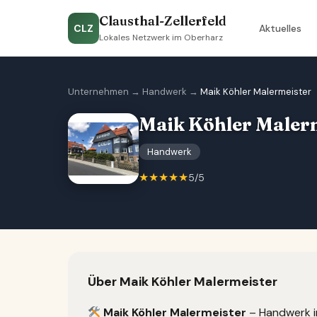
Clausthal-Zellerfeld
CLZ
Aktuelles
Lokales Netzwerk im Oberharz
Unternehmen
→
Handwerk
→
Maik Köhler Malermeister
Maik Köhler Maler
Handwerk
★★★★★
5/5
Über Maik Köhler Malermeister
Maik Köhler Malermeister
– Handwerk in