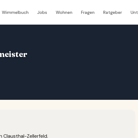
Wimmelbuch
Jobs
Wohnen
Fragen
Ratgeber
Un
meister
 Clausthal-Zellerfeld.