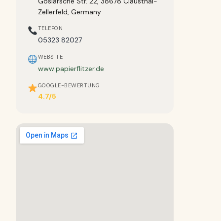
Goslarsche Str. 22, 38678 Clausthal-
Zellerfeld, Germany
TELEFON
05323 82027
WEBSITE
www.papierflitzer.de
GOOGLE-BEWERTUNG
4.7/5