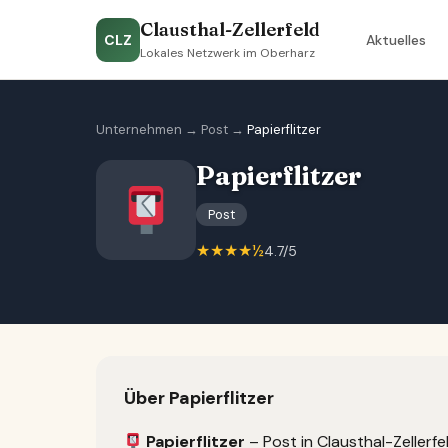
Clausthal-Zellerfeld
CLZ
Aktuelles
Lokales Netzwerk im Oberharz
Unternehmen
→
Post
→
Papierflitzer
Papierflitzer
Post
★★★★½
4.7/5
Über Papierflitzer
Papierflitzer
– Post in Clausthal-Zellerfe