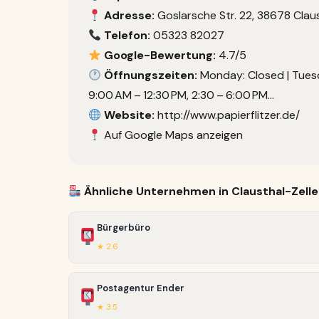
Adresse:
Goslarsche Str. 22, 38678 Clau
Telefon:
05323 82027
Google-Bewertung:
4.7/5
Öffnungszeiten:
Monday: Closed | Tuesd
9:00 AM – 12:30 PM, 2:30 – 6:00 PM…
Website:
http://www.papierflitzer.de/
Auf Google Maps anzeigen
Ähnliche Unternehmen in Clausthal-Zelle
Bürgerbüro
★ 2.6
Postagentur Ender
★ 3.5