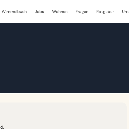
Wimmelbuch
Jobs
Wohnen
Fragen
Ratgeber
Un
ld.