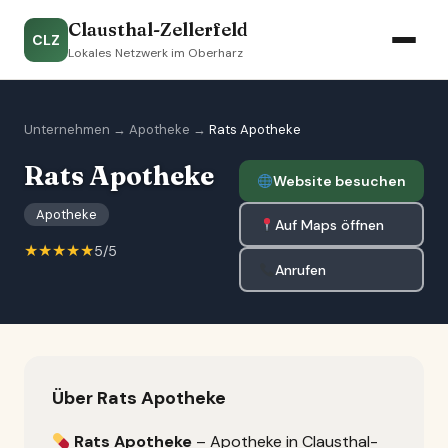
Clausthal-Zellerfeld
CLZ
Lokales Netzwerk im Oberharz
Unternehmen
→
Apotheke
→
Rats Apotheke
Rats Apotheke
Website besuchen
Apotheke
Auf Maps öffnen
★★★★★
5/5
Anrufen
Über Rats Apotheke
Rats Apotheke
– Apotheke in Clausthal-