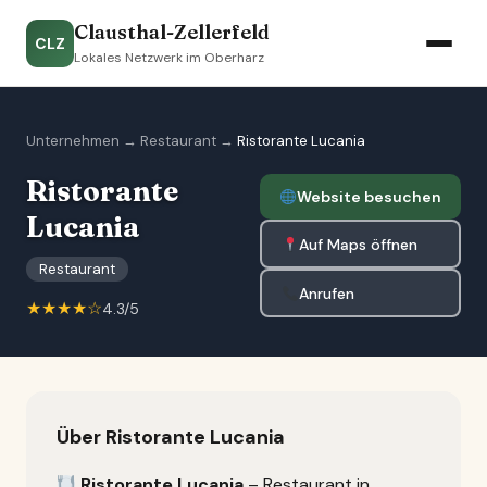
Clausthal-Zellerfeld
CLZ
Lokales Netzwerk im Oberharz
Unternehmen
→
Restaurant
→
Ristorante Lucania
Ristorante
Website besuchen
Lucania
Auf Maps öffnen
Restaurant
Anrufen
★★★★☆
4.3/5
Über Ristorante Lucania
Ristorante Lucania
– Restaurant in