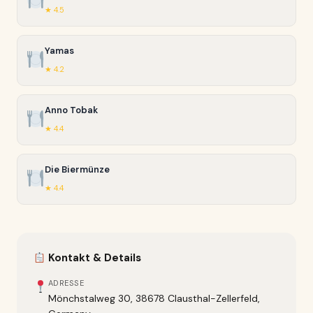
★ 4.5
Yamas
★ 4.2
Anno Tobak
★ 4.4
Die Biermünze
★ 4.4
Kontakt & Details
ADRESSE
Mönchstalweg 30, 38678 Clausthal-Zellerfeld,