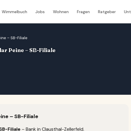
Wimmelbuch
Jobs
Wohnen
Fragen
Ratgeber
Un
ne – SB-Filiale
r Peine – SB-Filiale
ne – SB-Filiale
B-Filiale
– Bank in Clausthal-Zellerfeld.