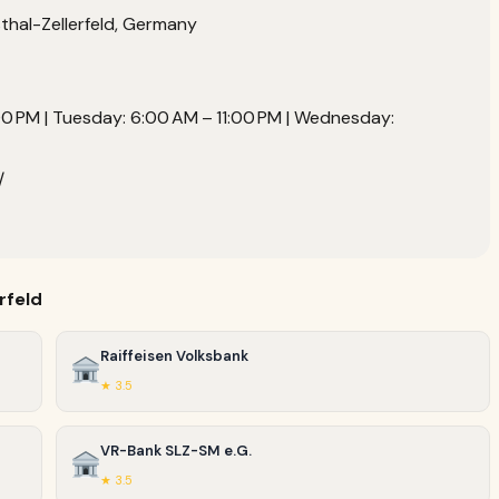
thal-Zellerfeld, Germany
0 PM | Tuesday: 6:00 AM – 11:00 PM | Wednesday:
/
rfeld
Raiffeisen Volksbank
★ 3.5
VR-Bank SLZ-SM e.G.
★ 3.5