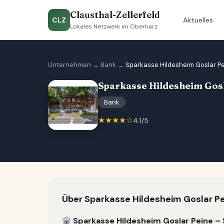
Clausthal-Zellerfeld
CLZ
Aktuelles
Lokales Netzwerk im Oberharz
Unternehmen
→
Bank
→
Sparkasse Hildesheim Goslar Pei
Sparkasse Hildesheim Gosla
Bank
★★★★☆
4.1/5
Über Sparkasse Hildesheim Goslar Pei
Sparkasse Hildesheim Goslar Peine – S