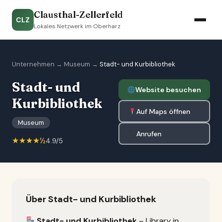
Clausthal-Zellerfeld
CLZ
Lokales Netzwerk im Oberharz
Unternehmen
→
Museum
→
Stadt- und Kurbibliothek
Stadt- und
Website besuchen
Kurbibliothek
Auf Maps öffnen
Museum
Anrufen
★★★★½
4.9/5
Über Stadt- und Kurbibliothek
Stadt- und Kurbibliothek
– Library in