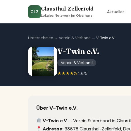
Clausthal-Zellerfeld
CLZ
Aktuelles
Lokales Netzwerk im Oberharz
Unternehmen
→
Verein & Verband
→
V-Twin e.V.
V-Twin e.V.
Verein & Verband
★★★★½
4.6/5
Über V-Twin e.V.
V-Twin e.V.
– Verein & Verband in Clausth
Adresse:
38678 Clausthal-Zellerfeld, De