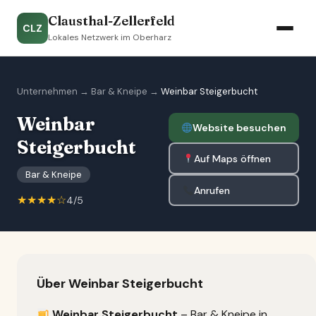
Clausthal-Zellerfeld
CLZ
Lokales Netzwerk im Oberharz
Unternehmen
→
Bar & Kneipe
→
Weinbar Steigerbucht
Weinbar
Website besuchen
Steigerbucht
Auf Maps öffnen
Bar & Kneipe
Anrufen
★★★★☆
4/5
Über Weinbar Steigerbucht
Weinbar Steigerbucht
– Bar & Kneipe in