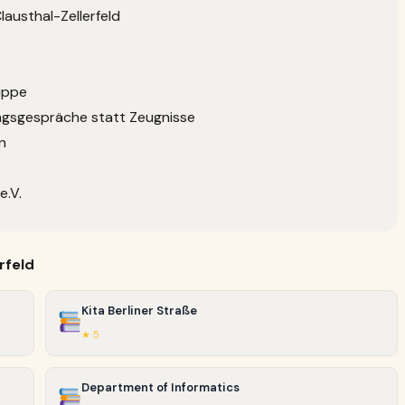
austhal-Zellerfeld
uppe
ngsgespräche statt Zeugnisse
n
e.V.
rfeld
Kita Berliner Straße
★ 5
Department of Informatics