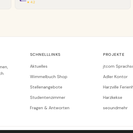
★ 4.2
SCHNELLLINKS
PROJEKTE
Aktuelles
jtcom Sprachs
nen,
ch.
Wimmelbuch Shop
Adler Kontor
Stellenangebote
Harzville Ferie
Studentenzimmer
Harzkekse
Fragen & Antworten
seoundmehr