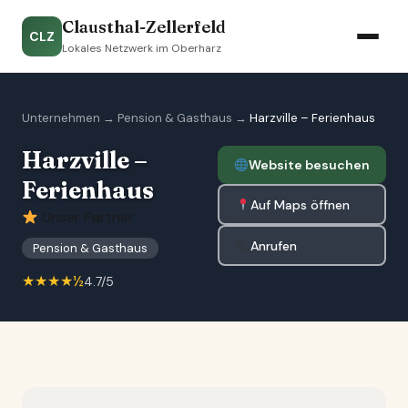
Clausthal-Zellerfeld
CLZ
Lokales Netzwerk im Oberharz
Unternehmen
→
Pension & Gasthaus
→
Harzville – Ferienhaus
Harzville –
Website besuchen
Ferienhaus
Auf Maps öffnen
Unser Partner
Anrufen
Pension & Gasthaus
★★★★½
4.7/5