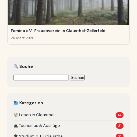
Femina e.V.: Frauenverein in Clausthal-Zellerfeld
24. März 2026
Suche
Suchen
nach:
Kategorien
Leben in Clausthal
44
Tourismus & Ausflüge
31
Studium & TU Clausthal
10