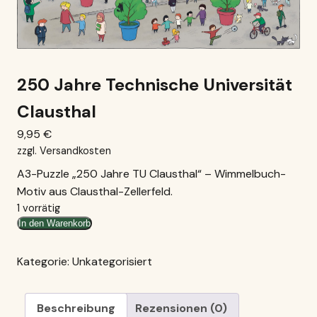
250 Jahre Technische Universität
Clausthal
9,95
€
zzgl.
Versandkosten
A3-Puzzle „250 Jahre TU Clausthal“ – Wimmelbuch-
Motiv aus Clausthal-Zellerfeld.
1 vorrätig
250
In den Warenkorb
Jahre
Technische
Kategorie:
Unkategorisiert
Universität
Clausthal
Beschreibung
Rezensionen (0)
Menge