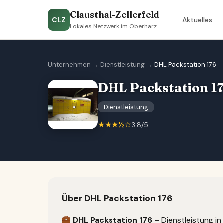
Clausthal-Zellerfeld
CLZ
Aktuelles
Lokales Netzwerk im Oberharz
Unternehmen
→
Dienstleistung
→
DHL Packstation 176
DHL Packstation 1
Dienstleistung
★★★½☆
3.8/5
Über DHL Packstation 176
DHL Packstation 176
– Dienstleistung in 