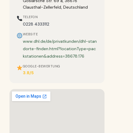
Goslarsche Str. 69 a, 38678
Clausthal-Zellerfeld, Deutschland
TELEFON
0228 4333112
WEBSITE
www.dhl.de/de/privatkunden/dhl-stan
dorte-finden.html?locationType=pac
kstationen&address=38678:176
GOOGLE-BEWERTUNG
3.8/5