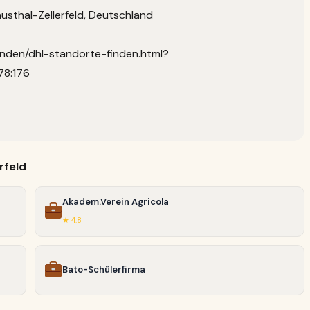
usthal-Zellerfeld, Deutschland
unden/dhl-standorte-finden.html?
78:176
rfeld
Akadem.Verein Agricola
★ 4.8
Bato-Schülerfirma