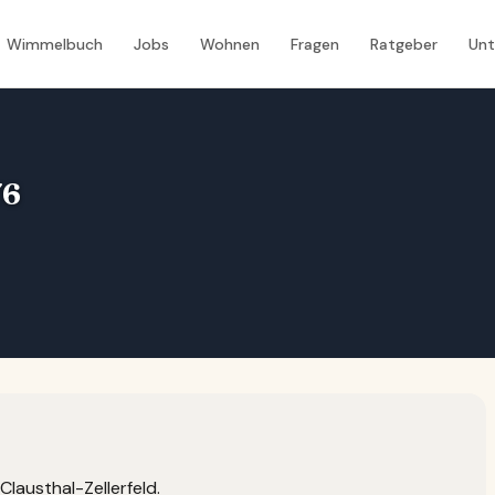
Wimmelbuch
Jobs
Wohnen
Fragen
Ratgeber
Un
76
Clausthal-Zellerfeld.