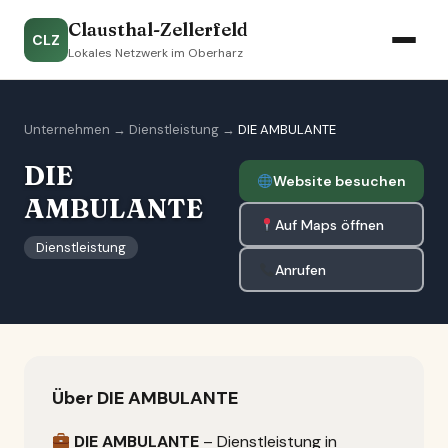
Clausthal-Zellerfeld
CLZ
Lokales Netzwerk im Oberharz
Unternehmen
→
Dienstleistung
→
DIE AMBULANTE
DIE
Website besuchen
AMBULANTE
Auf Maps öffnen
Dienstleistung
Anrufen
Über DIE AMBULANTE
DIE AMBULANTE
– Dienstleistung in