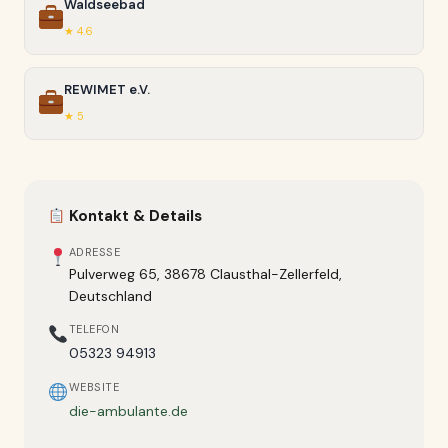
Waldseebad
★ 4.6
REWIMET e.V.
★ 5
Kontakt & Details
ADRESSE
Pulverweg 65, 38678 Clausthal-Zellerfeld,
Deutschland
TELEFON
05323 94913
WEBSITE
die-ambulante.de