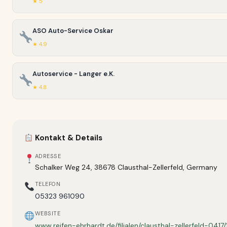
★ 5
ASO Auto-Service Oskar
★ 4.9
Autoservice - Langer e.K.
★ 4.8
Kontakt & Details
ADRESSE
Schalker Weg 24, 38678 Clausthal-Zellerfeld, Germany
TELEFON
05323 961090
WEBSITE
www.reifen-ehrhardt.de/filialen/clausthal-zellerfeld-0