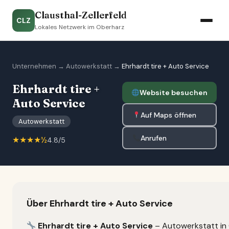
Clausthal-Zellerfeld
CLZ
Lokales Netzwerk im Oberharz
Unternehmen
→
Autowerkstatt
→
Ehrhardt tire + Auto Service
Ehrhardt tire +
Website besuchen
Auto Service
Auf Maps öffnen
Autowerkstatt
Anrufen
★★★★½
4.8/5
Über Ehrhardt tire + Auto Service
Ehrhardt tire + Auto Service
– Autowerkstatt in C