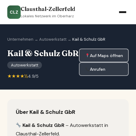
Clausthal-Zellerfeld
CLZ
Lokales Netzwerk im Oberharz
Unternehmen
→
Autowerkstatt
→
Kail & Schulz GbR
Kail & Schulz GbR
Auf Maps öffnen
Autowerkstatt
Anrufen
★★★★½
4.9/5
Über Kail & Schulz GbR
Kail & Schulz GbR
– Autowerkstatt in
Clausthal-Zellerfeld.