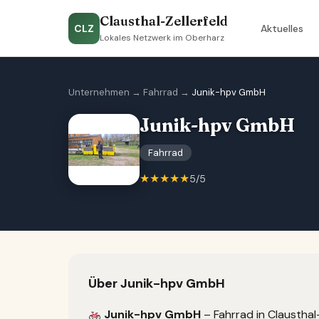
Clausthal-Zellerfeld
CLZ
Aktuelles
Lokales Netzwerk im Oberharz
Unternehmen
→
Fahrrad
→
Junik-hpv GmbH
Junik-hpv GmbH
Fahrrad
★★★★★
5/5
Über Junik-hpv GmbH
Junik-hpv GmbH
– Fahrrad in Clausthal-