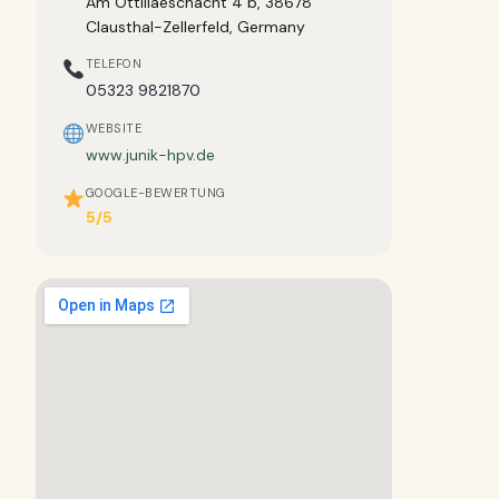
Am Ottiliaeschacht 4 b, 38678
Clausthal-Zellerfeld, Germany
TELEFON
05323 9821870
WEBSITE
www.junik-hpv.de
GOOGLE-BEWERTUNG
5/5