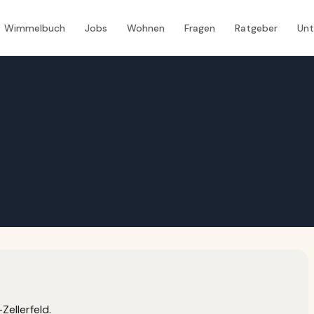
Wimmelbuch
Jobs
Wohnen
Fragen
Ratgeber
Un
Zellerfeld.