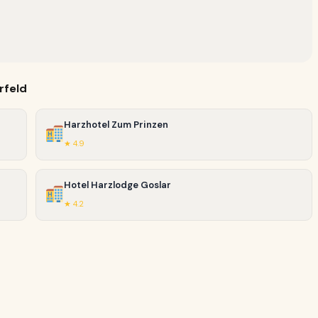
rfeld
Harzhotel Zum Prinzen
★ 4.9
Hotel Harzlodge Goslar
★ 4.2