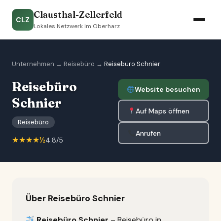
Clausthal-Zellerfeld
CLZ
Lokales Netzwerk im Oberharz
Unternehmen
→
Reisebüro
→
Reisebüro Schnier
Reisebüro
Website besuchen
Schnier
Auf Maps öffnen
Reisebüro
Anrufen
★★★★½
4.8/5
Über Reisebüro Schnier
Reisebüro Schnier
– Reisebüro in