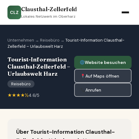
Clausthal-Zellerfeld
CLZ
Lokales Netzwerk im Oberharz
Unternehmen
→
Reisebüro
→
Tourist-Information Clausthal-
Zellerfeld – Urlaubswelt Harz
Tourist-Information
Website besuchen
Clausthal-Zellerfeld –
Urlaubswelt Harz
Auf Maps öffnen
Reisebüro
Anrufen
★★★★½
4.6/5
Über Tourist-Information Clausthal-