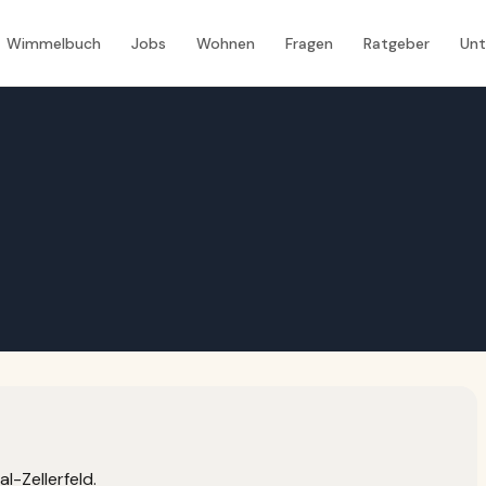
Wimmelbuch
Jobs
Wohnen
Fragen
Ratgeber
Un
l-Zellerfeld.