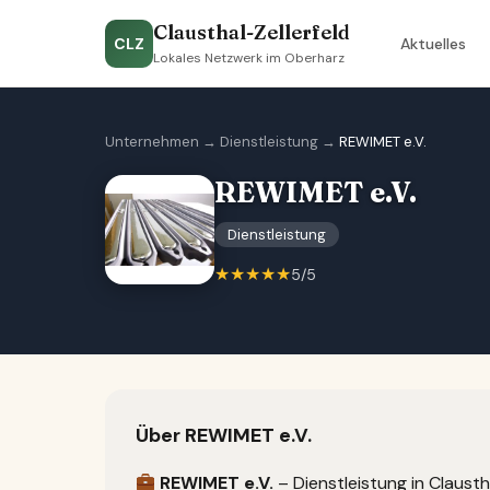
Clausthal-Zellerfeld
CLZ
Aktuelles
Lokales Netzwerk im Oberharz
Unternehmen
→
Dienstleistung
→
REWIMET e.V.
REWIMET e.V.
Dienstleistung
★★★★★
5/5
Über REWIMET e.V.
REWIMET e.V.
– Dienstleistung in Claustha