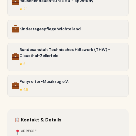
Rauschenbauch-Straße 4 - ap2study
★ 2.1
Kindertagespflege Wichtelland
Bundesanstalt Technisches Hilfswerk (THW) -
Clausthal-Zellerfeld
★ 5
Ponyreiter-Musikzug e.V.
★ 4.9
Kontakt & Details
ADRESSE